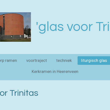
'glas voor Tri
rp ramen
voortraject
techniek
liturgisch glas
Kerkramen in Heerenveen
or Trinitas