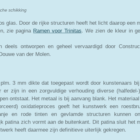
afel
che schikking
oos glas. Door de rijke structuren heeft het licht daarop ee
en, zie pagina
Ramen voor Trinitas
. We zien de kleur in g
jn deels ontworpen en geheel vervaardigd door Construc
Douwe van der Molen.
n plm. 3 mm dikte dat toegepast wordt door kunstenaars bij
ar er zijn in een zorgvuldige verhouding diverse (halfede
en ontstaat. Het metaal is bij aanvang blank. Het materiaal 
rceerd) oxidatieproces geeft het kunstwerk een roestbru
ranje en rode tinten en gevlamde structuren kunnen on
jk patina zich vormt aan de buitenkant. Dit patina sluit het 
stwerk heeft daarmee zijn definitieve uiterlijk gekregen.