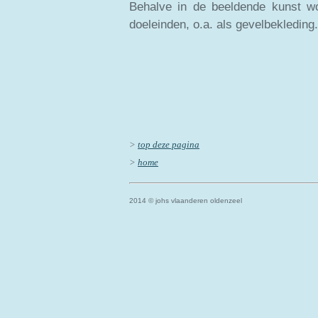
Behalve in de beeldende kunst wo
doeleinden, o.a. als gevelbekleding.
>
top deze pagina
>
home
2014
© j
ohs vlaanderen oldenzeel